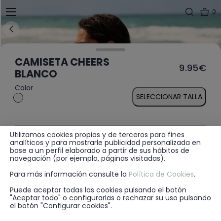
0
CAMISETA CHEERS
9.95€
BLANCO
Color
SELECCIONAR TALLA
Utilizamos cookies propias y de terceros para fines
MÁS INFORMACIÓN
analíticos y para mostrarle publicidad personalizada en
base a un perfil elaborado a partir de sus hábitos de
navegación (por ejemplo, páginas visitadas).
Para más información consulte la
Política de Cookies
.
DISPONIBILIDAD EN TIENDA
Puede aceptar todas las cookies pulsando el botón
"Aceptar todo" o configurarlas o rechazar su uso pulsando
el botón "Configurar cookies".