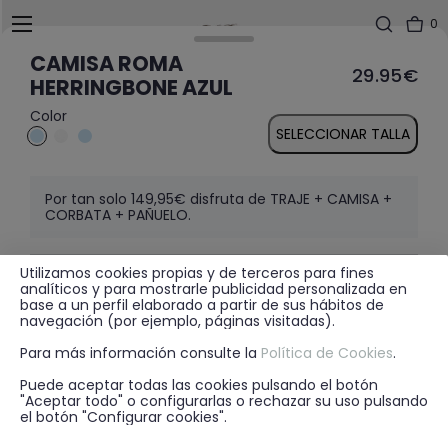
0
CAMISA ROMA
29.95€
HERRINGBONE AZUL
Color
SELECCIONAR TALLA
Por tan solo 149,95€ disfruta de TRAJE + CAMISA +
CORBATA + PAÑUELO.
Utilizamos cookies propias y de terceros para fines
MÁS INFORMACIÓN
analíticos y para mostrarle publicidad personalizada en
base a un perfil elaborado a partir de sus hábitos de
navegación (por ejemplo, páginas visitadas).
Para más información consulte la
Política de Cookies
.
DISPONIBILIDAD EN TIENDA
Puede aceptar todas las cookies pulsando el botón
"Aceptar todo" o configurarlas o rechazar su uso pulsando
el botón "Configurar cookies".