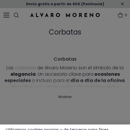
Envío gratis a partir de 40€ (Península)
0
Corbatas
Corbatas
Las
corbatas
de Alvaro Moreno son el símbolo de la
elegancia
. Un accesorio clave para
ocasiones
especiales
o incluso para el
día a día de la oficina
.
Descubre una amplia colección donde puedes
encontrar gran variedad de colores, como corbatas
Mostrar
básicas
o
estampadas
: lunares, anclas, flores,
rayas...
Utilizamos cookies propias y de terceros para fines