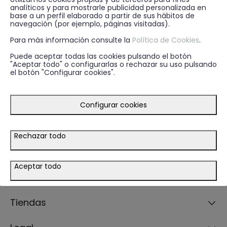
analíticos y para mostrarle publicidad personalizada en
base a un perfil elaborado a partir de sus hábitos de
Suscríbete a nuestra Newsletter
navegación (por ejemplo, páginas visitadas).
Para más información consulte la
Política de Cookies
.
Recibe descuentos, novedades y promociones por
email.
Puede aceptar todas las cookies pulsando el botón
"Aceptar todo" o configurarlas o rechazar su uso pulsando
el botón "Configurar cookies".
ENVIAR
EMAIL
* He leído y acepto la
política de privacidad
Configurar cookies
Rechazar todo
Guía de compra
Aceptar todo
Ayuda
Tiendas