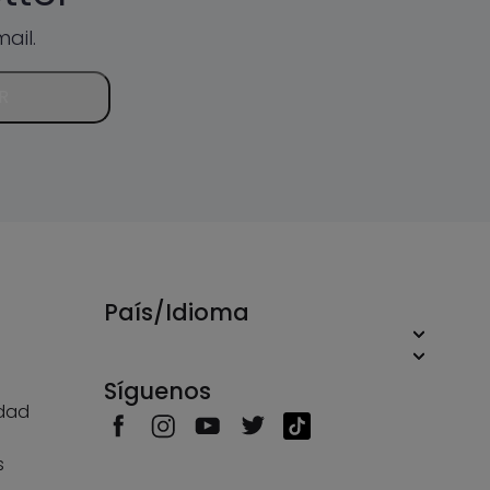
ail.
R
País/Idioma
Síguenos
idad
s