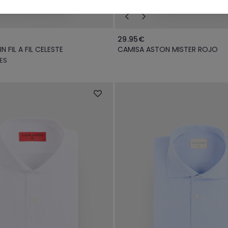
29.95€
 FIL A FIL CELESTE
CAMISA ASTON MISTER ROJO
ES