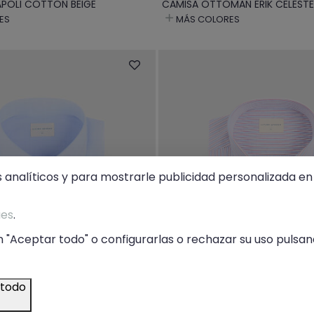
POLI COTTON BEIGE
CAMISA OTTOMAN ERIK CELESTE
ES
MÁS COLORES
s analíticos y para mostrarle publicidad personalizada en 
ies
.
 "Aceptar todo" o configurarlas o rechazar su uso pulsand
 todo