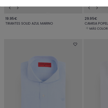
19.95€
29.95€
TIRANTES SOLID AZUL MARINO
CAMISA POPELIN
MÁS COLOR