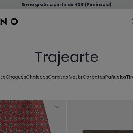
Envío gratis a partir de 40€ (Península)
Trajearte
ete
Chaqués
Chalecos
Camisas Vestir
Corbatas
Pañuelos
Ti