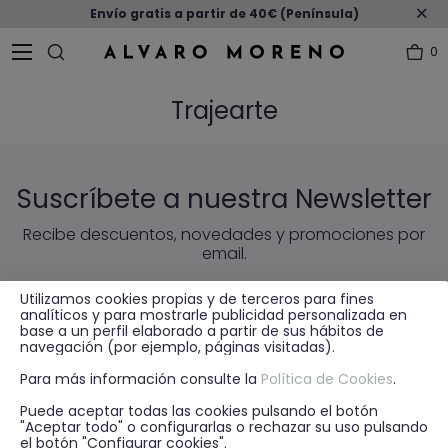
Envío gratis a partir de 40€ (Península)
0
Trajearte
Suscríbete a nuestra Newsletter
Recibe descuentos, novedades y promociones por
email.
Utilizamos cookies propias y de terceros para fines
ENVIAR
EMAIL
analíticos y para mostrarle publicidad personalizada en
base a un perfil elaborado a partir de sus hábitos de
navegación (por ejemplo, páginas visitadas).
* He leído y acepto la
política de privacidad
Para más información consulte la
Política de Cookies
.
Puede aceptar todas las cookies pulsando el botón
"Aceptar todo" o configurarlas o rechazar su uso pulsando
el botón "Configurar cookies".