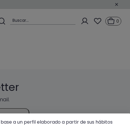
Buscar...
0
tter
ail.
R
base a un perfil elaborado a partir de sus hábitos