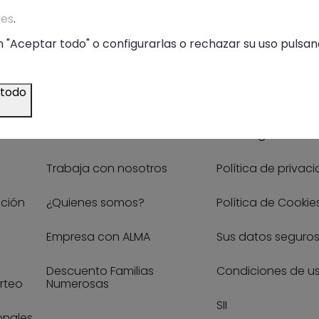
* He leído y acepto la
política de privacidad
ies
.
 "Aceptar todo" o configurarlas o rechazar su uso pulsand
 todo
Tiendas
Legal
Nuestras tiendas
Aviso legal
Trabaja con nosotros
Política de privac
ución
¿Quienes somos?
Política de Cookie
Empresa con ALMA
Sus datos seguro
Descuento Familias
Condiciones de u
rteo
Numerosas
SII
onales