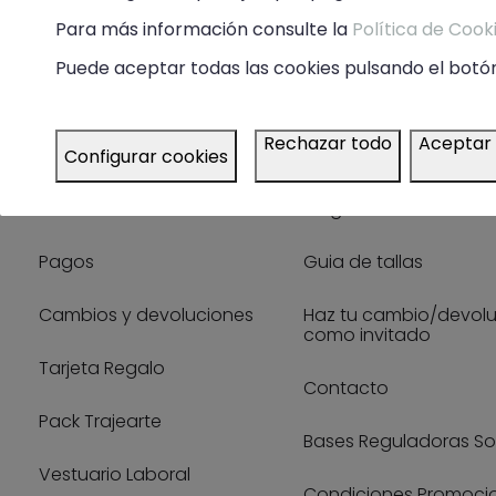
Para más información consulte la
Política de Cook
Puede aceptar todas las cookies pulsando el botón
Rechazar todo
Aceptar
Configurar cookies
Guía de compra
Ayuda
Envíos
Preguntas frecuentes
Pagos
Guia de tallas
Cambios y devoluciones
Haz tu cambio/devol
como invitado
Tarjeta Regalo
Contacto
Pack Trajearte
Bases Reguladoras So
Vestuario Laboral
Condiciones Promoci