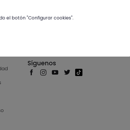
o el botón "Configurar cookies".
País/Idioma
Síguenos
idad
s
s
so