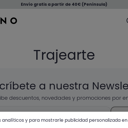
Envío gratis a partir de 40€ (Península)
Trajearte
críbete a nuestra Newsle
ibe descuentos, novedades y promociones por em
ENVIA
s analíticos y para mostrarle publicidad personalizada en 