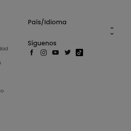
País/Idioma
Síguenos
idad
s
s
so