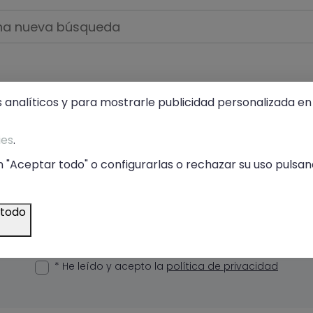
s analíticos y para mostrarle publicidad personalizada en 
ies
.
críbete a nuestra Newsle
 "Aceptar todo" o configurarlas o rechazar su uso pulsand
ibe descuentos, novedades y promociones por em
 todo
ENVIA
* He leído y acepto la
política de privacidad