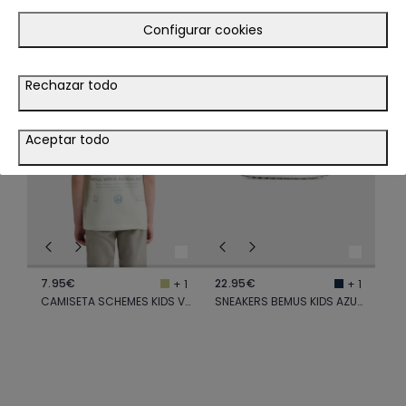
TE PODRÍA INTERESAR
Configurar cookies
LOOK
LOOK
Rechazar todo
VER LOOK
Aceptar todo
7.95€
22.95€
+ 1
+ 1
CAMISETA SCHEMES KIDS VERDE
SNEAKERS BEMUS KIDS AZUL MARINO