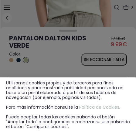
0
PANTALON DALTON KIDS
17.95€
Price reduced fr
to
9.99€
VERDE
Color
SELECCIONAR TALLA
Utilizamos cookies propias y de terceros para fines
MÁS INFORMACIÓN
analíticos y para mostrarle publicidad personalizada en
base a un perfil elaborado a partir de sus hábitos de
navegación (por ejemplo, páginas visitadas).
Para más información consulte la
Política de Cookies
.
DISPONIBILIDAD EN TIENDA
Puede aceptar todas las cookies pulsando el botón
"Aceptar todo" o configurarlas o rechazar su uso pulsando
el botón "Configurar cookies".