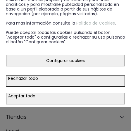
analíticos y para mostrarle publicidad personalizada en
primer momento.
base a un perfil elaborado a partir de sus hábitos de
Suscríbete a nuestra Newsletter
navegación (por ejemplo, páginas visitadas).
Para más información consulte la
Política de Cookies
.
Recibe descuentos, novedades y promociones por
email.
Puede aceptar todas las cookies pulsando el botón
"Aceptar todo" o configurarlas o rechazar su uso pulsando
el botón "Configurar cookies".
ENVIAR
EMAIL
* He leído y acepto la
política de privacidad
Configurar cookies
Rechazar todo
Guía de compra
Aceptar todo
Ayuda
Tiendas