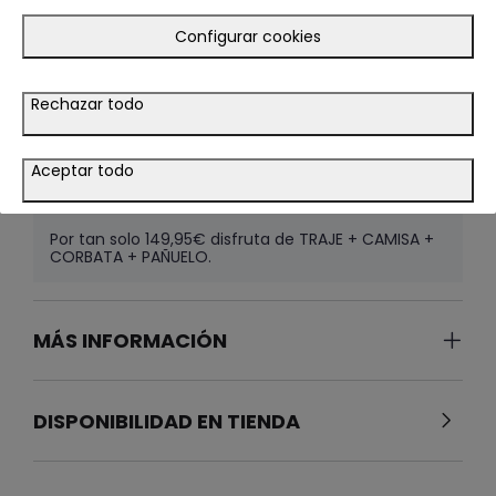
Configurar cookies
CORBATA JAQUARD MF
19.95€
Rechazar todo
AZUL
Color
SELECCIONAR TALLA
Aceptar todo
Por tan solo 149,95€ disfruta de TRAJE + CAMISA +
CORBATA + PAÑUELO.
MÁS INFORMACIÓN
DISPONIBILIDAD EN TIENDA