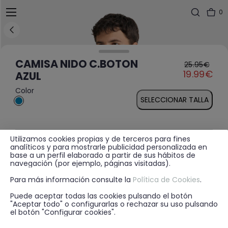
0
CAMISA NIDO C.BOTON
25.95€
Price reduced fr
to
19.99€
AZUL
Color
SELECCIONAR TALLA
Utilizamos cookies propias y de terceros para fines
MÁS INFORMACIÓN
analíticos y para mostrarle publicidad personalizada en
base a un perfil elaborado a partir de sus hábitos de
navegación (por ejemplo, páginas visitadas).
Para más información consulte la
Política de Cookies
.
DISPONIBILIDAD EN TIENDA
Puede aceptar todas las cookies pulsando el botón
"Aceptar todo" o configurarlas o rechazar su uso pulsando
el botón "Configurar cookies".