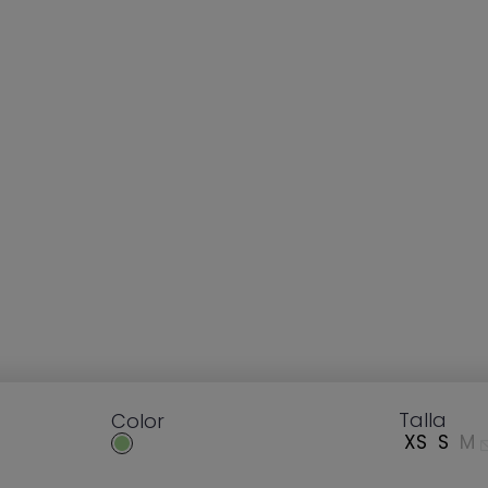
Talla
Talla
Color
Color
XS
XS
S
S
M
M